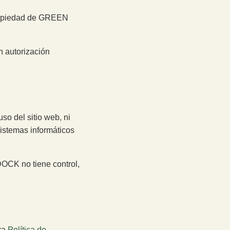
 propiedad de GREEN
n autorización
o del sitio web, ni
sistemas informáticos
OCK no tiene control,
tra
Política de