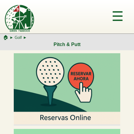
🏠︎
►
Golf ►
Pitch & Putt