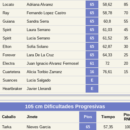
Locato
Adriana Alvarez
65
58,62
85
Ray
Fernando Lopez Castro
65
58,78
70
Guiana
Sandra Serra
65
60,8
55
Spirit
Laura Serrano
65
61,03
45
Spirit
Lucia Serrano
65
61,52
35
Elton
Sofia Solano
65
62,87
30
Forever
Lara De La Cruz
65
64,33
25
Electra
Juan Ignacio Alvarez Fermosel
61
72
20
Cuartetera
Alicia Toribio Zarranz
16
76,61
15
Suances
Lucia Salgado
E
Heartbraker
Javier Llerandi
E
105 cm Dificultades Progresivas
Pto
Caballo
Jinete
Ptos
Tiempo
RN
Tarka
Nieves Garcia
65
57,35
10