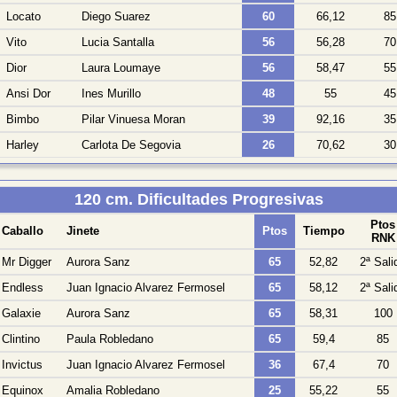
Locato
Diego Suarez
60
66,12
85
Vito
Lucia Santalla
56
56,28
70
Dior
Laura Loumaye
56
58,47
55
Ansi Dor
Ines Murillo
48
55
45
Bimbo
Pilar Vinuesa Moran
39
92,16
35
Harley
Carlota De Segovia
26
70,62
30
120 cm. Dificultades Progresivas
Ptos
Caballo
Jinete
Ptos
Tiempo
RNK
Mr Digger
Aurora Sanz
65
52,82
2ª Sali
Endless
Juan Ignacio Alvarez Fermosel
65
58,12
2ª Sali
Galaxie
Aurora Sanz
65
58,31
100
Clintino
Paula Robledano
65
59,4
85
Invictus
Juan Ignacio Alvarez Fermosel
36
67,4
70
Equinox
Amalia Robledano
25
55,22
55