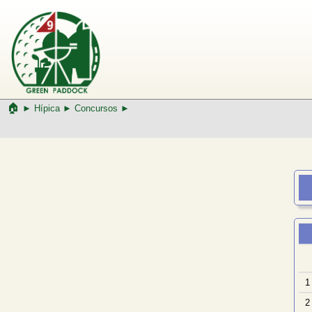
🏠︎
►
Hípica
►
Concursos ►
1
2