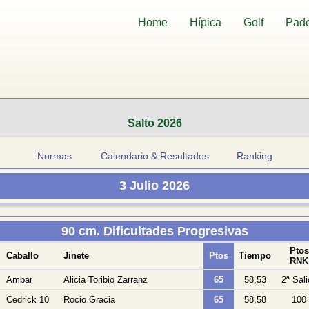
Home
Hípica
Golf
Pade
Salto 2026
Normas
Calendario & Resultados
Ranking
3 Julio 2026
90 cm. Dificultades Progresivas
Ptos
Caballo
Jinete
Ptos
Tiempo
RNK
Ambar
Alicia Toribio Zarranz
65
58,53
2ª Sali
Cedrick 10
Rocio Gracia
65
58,58
100