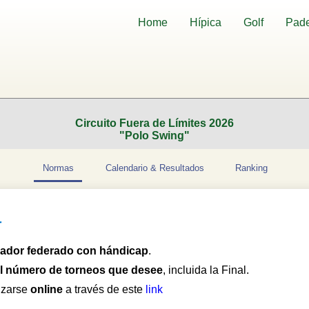
Home
Hípica
Golf
Pade
Circuito Fuera de Límites 2026
"Polo Swing"
Normas
Calendario & Resultados
Ranking
r
gador federado con hándicap
.
l número de torneos que desee
, incluida la Final.
izarse
online
a través de este
link