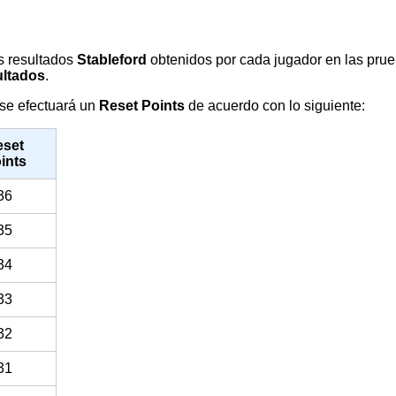
s resultados
Stableford
obtenidos por cada jugador en las pru
ultados
.
 se efectuará un
Reset Points
de acuerdo con lo siguiente:
eset
ints
36
35
34
33
32
31