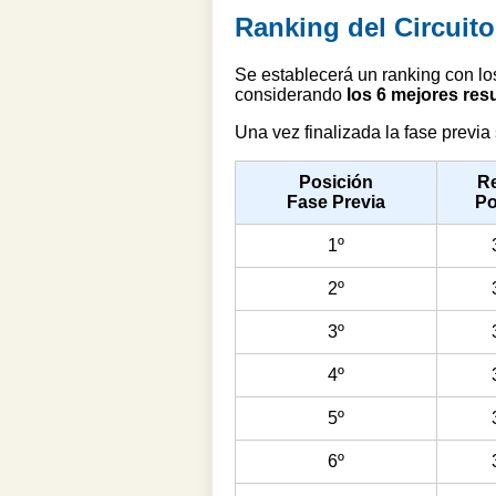
Ranking del Circuito
Se establecerá un ranking con lo
considerando
los 6 mejores res
Una vez finalizada la fase previa
Posición
R
Fase Previa
Po
1º
2º
3º
4º
5º
6º